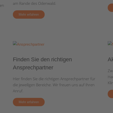
pä
Kl
am Rande des Odenwald.
len
Mi
Mehr erfahren
(m
Finden Sie den richtigen
Ak
Ansprechpartner
Zw
Ha
Hier finden Sie die richtigen Ansprechpartner für
Kli
die jeweiligen Bereiche. Wir freuen uns auf Ihren
Anruf.
Mehr erfahren
nnen