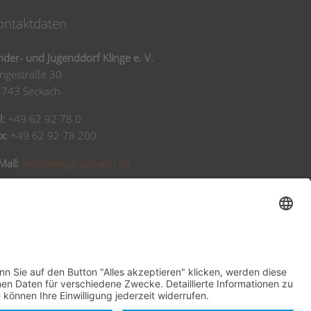
ontaktdaten
nder- und Jugenddorf Klinge e. V.
ingestraße 30
4743 Seckach
l:
+49 62 92 78 0
x:
+49 62 92 78 200
Mail:
info@klinge-seckach.de
nkverbindung
arkasse Neckartal-Odenwald
BAN: DE63 6745 0048 0004 2031 39
IC: SOLADES1MOS