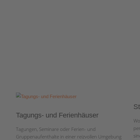
Wi
Fr
Wi
Wi
s
So
s
s
S
a
Ja
pä
Ha
Tagungs- und Ferienhäuser
Wo
so
i
Mi
(m
pe
Tagungen, Seminare oder Ferien- und
ei
Ju
(m
sin
Gruppenaufenthalte in einer reizvollen Umgebung