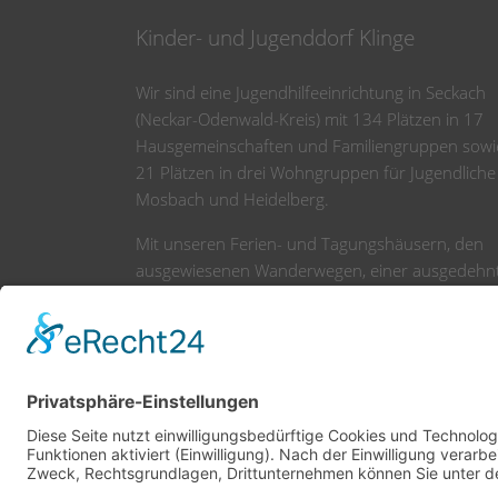
Kinder- und Jugenddorf Klinge
Wir sind eine Jugendhilfeeinrichtung in Seckach
(Neckar-Odenwald-Kreis) mit 134 Plätzen in 17
Hausgemeinschaften und Familiengruppen sowi
21 Plätzen in drei Wohngruppen für Jugendliche
Mosbach und Heidelberg.
Mit unseren Ferien- und Tagungshäusern, den
ausgewiesenen Wanderwegen, einer ausgedehn
Spiellandschaft und weiteren Freizeiteinrichtung
sind wir zudem ein tolles Ausflugsziel für Jung u
Alt.