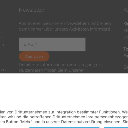
Newsletter
K
Abonnieren Sie unseren Newsletter und bleiben
Ki
damit immer über unsere Aktivitäten informiert!
Kl
e
7
 in
Te
Fa
Detaillierte Informationen zum Umgang mit
E-
ten
Nutzerdaten finden Sie in unserer
Datenschutzerklärung
.
en
Ba
nd
Sp
I
B