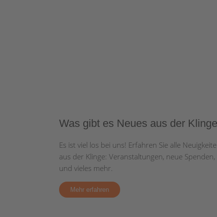
in
Dekowerkstatt
2. Platz
Jubiläum
Jugenddorfs
Budenrummel
Mosbach
beim
Klinge
am
Hallenfußballturnier
Festgottesdienst
verliehen
„Jubiläums-
in
„75 Jahre
FZT-
Spiel
Klingefest“
Walldürn
Kinder- und
Kido-
Pfingstfer
ohne
2026
Jugenddorf
Cup
2026
Grenzen
Kiwanis
Klinge“
2026
2026 –
„Kale
„Zauberschloss“
Benefiz-
„Mit
Werks
2026
Stadtlauf
75
Was gibt es Neues aus der Kling
im
Osterburken
Jahren,
Kinder
Es ist viel los bei uns! Erfahren Sie alle Neuigkeit
2026
da
aus der Klinge: Veranstaltungen, neue Spenden,
fängt
und vieles mehr.
die
Mehr erfahren
Party
an!“