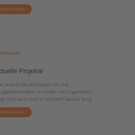
dagogische/n
inge
tarbeiter/in
Mehr erfahren
/w/d)
tuelle Projekte
ei neue Kinderdorfhäuser für drei
usgemeinschaften im Kinder- und Jugenddorf
nge sind nach rund 32 Monaten Bauzeit fertig.
Mehr erfahren