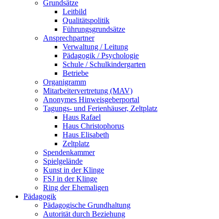
Grundsätze
Leitbild
Qualitätspolitik
Führungsgrundsätze
Ansprechpartner
Verwaltung / Leitung
Pädagogik / Psychologie
Schule / Schulkindergarten
Betriebe
Organigramm
Mitarbeitervertretung (MAV)
Anonymes Hinweisgeberportal
Tagungs- und Ferienhäuser, Zeltplatz
Haus Rafael
Haus Christophorus
Haus Elisabeth
Zeltplatz
Spendenkammer
Spielgelände
Kunst in der Klinge
FSJ in der Klinge
Ring der Ehemaligen
Pädagogik
Pädagogische Grundhaltung
Autorität durch Beziehung