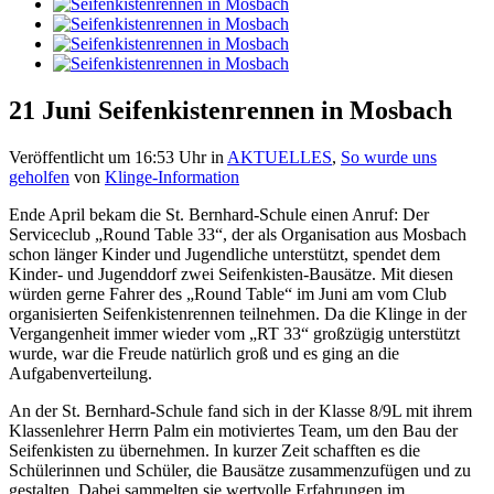
21 Juni
Seifenkistenrennen in Mosbach
Veröffentlicht um 16:53 Uhr
in
AKTUELLES
,
So wurde uns
geholfen
von
Klinge-Information
Ende April bekam die St. Bernhard-Schule einen Anruf: Der
Serviceclub „Round Table 33“, der als Organisation aus Mosbach
schon länger Kinder und Jugendliche unterstützt, spendet dem
Kinder- und Jugenddorf zwei Seifenkisten-Bausätze. Mit diesen
würden gerne Fahrer des „Round Table“ im Juni am vom Club
organisierten Seifenkistenrennen teilnehmen. Da die Klinge in der
Vergangenheit immer wieder vom „RT 33“ großzügig unterstützt
wurde, war die Freude natürlich groß und es ging an die
Aufgabenverteilung.
An der St. Bernhard-Schule fand sich in der Klasse 8/9L mit ihrem
Klassenlehrer Herrn Palm ein motiviertes Team, um den Bau der
Seifenkisten zu übernehmen. In kurzer Zeit schafften es die
Schülerinnen und Schüler, die Bausätze zusammenzufügen und zu
gestalten. Dabei sammelten sie wertvolle Erfahrungen im