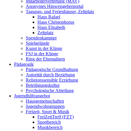
Mitarbeitervertretung (MAV)
Anonymes Hinweisgeberportal
Tagungs- und Ferienhäuser, Zeltplatz
Haus Rafael
Haus Christophorus
Haus Elisabeth
Zeltplatz
Spendenkammer
Spielgelände
Kunst in der Klinge
FSJ in der Klinge
Ring der Ehemaligen
Pädagogik
Pädagogische Grundhaltung
Autorität durch Beziehung
Religionssensible Erziehung
Beteiligungskultur
Psychologische Abteilung
Jugendhilfeangebot
Hausgemeinschaften
Jugendwohngruppen
Freizeit, Sport & Musik
FreiZeitTreff (FZT)
Sportbereich
Musikbereich