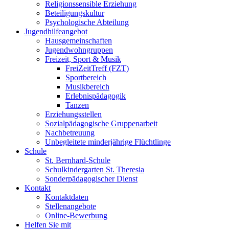
Religionssensible Erziehung
Beteiligungskultur
Psychologische Abteilung
Jugendhilfeangebot
Hausgemeinschaften
Jugendwohngruppen
Freizeit, Sport & Musik
FreiZeitTreff (FZT)
Sportbereich
Musikbereich
Erlebnispädagogik
Tanzen
Erziehungsstellen
Sozialpädagogische Gruppenarbeit
Nachbetreuung
Unbegleitete minderjährige Flüchtlinge
Schule
St. Bernhard-Schule
Schulkindergarten St. Theresia
Sonderpädagogischer Dienst
Kontakt
Kontaktdaten
Stellenangebote
Online-Bewerbung
Helfen Sie mit