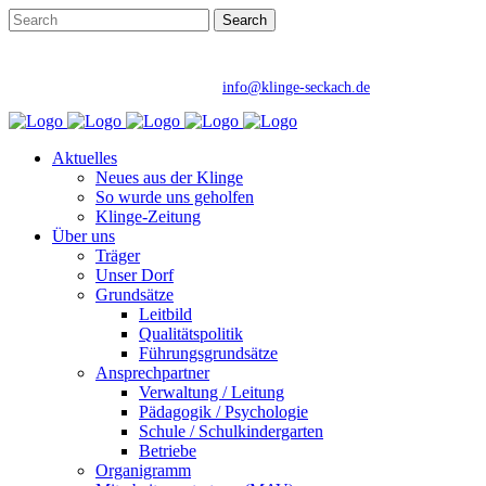
Ein Ort zum Leben, ein Ort der Begegnung.
Telefon: +49 62 92 78 0 | E-Mail:
info@klinge-seckach.de
Aktuelles
Neues aus der Klinge
So wurde uns geholfen
Klinge-Zeitung
Über uns
Träger
Unser Dorf
Grundsätze
Leitbild
Qualitätspolitik
Führungsgrundsätze
Ansprechpartner
Verwaltung / Leitung
Pädagogik / Psychologie
Schule / Schulkindergarten
Betriebe
Organigramm