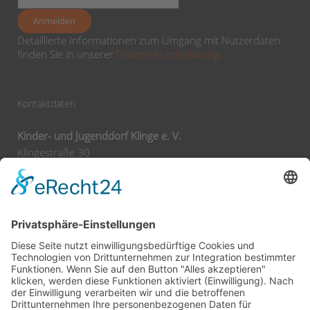
Detaillierte Informationen zum Umgang mit Nutzerdaten
finden Sie in unserer
Datenschutzerklärung
.
Kontaktdaten
Kinder- und Jugenddorf Klinge e. V.
Klingestraße 30
74743 Seckach
Tel:
+49 62 92 78 0
Fax:
+49 62 92 78 200
E-Mail:
info@klinge-seckach.de
Bankverbindung
Sparkasse Neckartal-Odenwald
IBAN: DE63 6745 0048 0004 2031 39