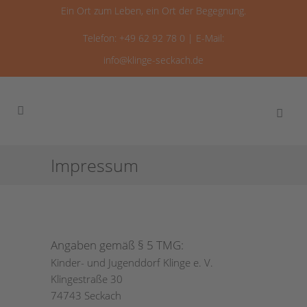
Ein Ort zum Leben, ein Ort der Begegnung.
Telefon: +49 62 92 78 0 | E-Mail:
info@klinge-seckach.de
Impressum
Angaben gemäß § 5 TMG:
Kinder- und Jugenddorf Klinge e. V.
Klingestraße 30
74743 Seckach