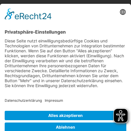
Kinder- und Jugenddorf Klinge e. V.
Klingestraße 30
74743 Seckach
Tel:
+49 62 92 78 0
Fax:
+49 62 92 78 200
E-Mail:
info@klinge-seckach.de
Bankverbindung
Sparkasse Neckartal-Odenwald
IBAN: DE63 6745 0048 0004 2031 39
BIC: SOLADES1MOS
© 2024
Systemhaus JOAM
DATENSCHUTZERKLÄRUNG