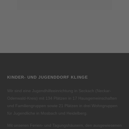
KINDER- UND JUGENDDORF KLINGE
Wir sind eine Jugendhilfeeinrichtung in Seckach (Neckar-
Odenwald-Kreis) mit 134 Plätzen in 17 Hausgemeinschaften
und Familiengruppen sowie 21 Plätzen in drei Wohngruppen
für Jugendliche in Mosbach und Heidelberg.
Mit unseren Ferien- und Tagungshäusern, den ausgewiesenen