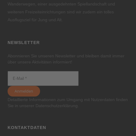
Wanderwegen, einer ausgedehnten Spiellandschaft und
weiteren Freizeiteinrichtungen sind wir zudem ein tolles
Ausflugsziel für Jung und Alt.
NEWSLETTER
Abonnieren Sie unseren Newsletter und bleiben damit immer
über unsere Aktivitäten informiert!
Detaillierte Informationen zum Umgang mit Nutzerdaten finden
Sie in unserer
Datenschutzerklärung
.
KONTAKTDATEN