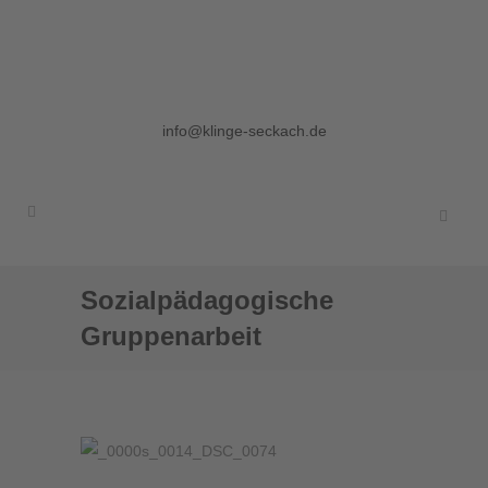
Ein Ort zum Leben, ein Ort der
Begegnung.
Telefon: +49 62 92 78 0 | E-Mail:
info@klinge-seckach.de
Sozialpädagogische
Gruppenarbeit