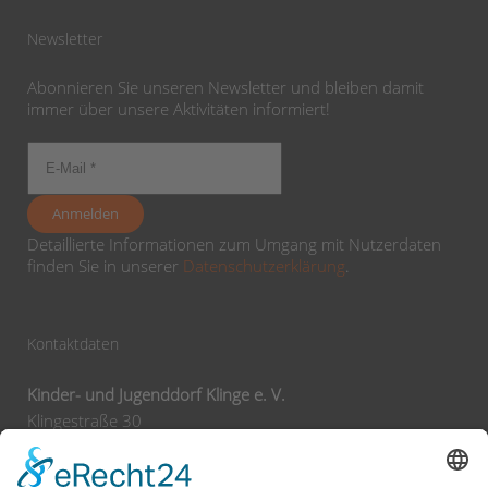
Newsletter
Abonnieren Sie unseren Newsletter und bleiben damit
immer über unsere Aktivitäten informiert!
Detaillierte Informationen zum Umgang mit Nutzerdaten
finden Sie in unserer
Datenschutzerklärung
.
Kontaktdaten
Kinder- und Jugenddorf Klinge e. V.
Klingestraße 30
74743 Seckach