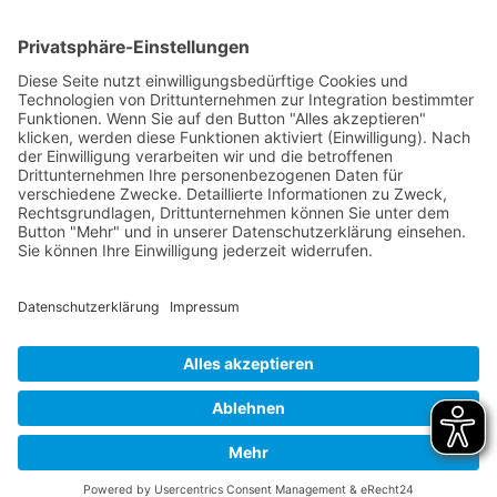
Tel:
+49 62 92 78 0
Fax:
+49 62 92 78 200
E-Mail:
info@klinge-seckach.de
Bankverbindung
Sparkasse Neckartal-Odenwald
IBAN: DE63 6745 0048 0004 2031 39
BIC: SOLADES1MOS
© 2024
Systemhaus JOAM
Datenschutzerklärung
Impressum
Kontakt