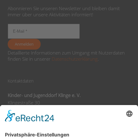
Abonnieren Sie unseren Newsletter und bleiben damit
immer über unsere Aktivitäten informiert!
Detaillierte Informationen zum Umgang mit Nutzerdaten
finden Sie in unserer
Datenschutzerklärung
.
Kontaktdaten
Kinder- und Jugenddorf Klinge e. V.
Klingestraße 30
74743 Seckach
Tel:
+49 62 92 78 0
Fax:
+49 62 92 78 200