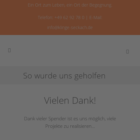
Ein Ort zum Leben, ein Ort der Begegnung.
Telefon: +49 62 92 78 0 | E-Mail:
info@klinge-seckach.de
So wurde uns geholfen
Vielen Dank!
Dank vieler Spender ist es uns möglich, viele
Projekte zu realisieren…