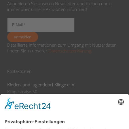
Abonnieren Sie unseren Newsletter und bleiben damit
immer über unsere Aktivitäten informiert!
Detaillierte Informationen zum Umgang mit Nutzerdaten
finden Sie in unserer
Datenschutzerklärung
.
Kontaktdaten
Kinder- und Jugenddorf Klinge e. V.
Klingestraße 30
74743 Seckach
Tel:
+49 62 92 78 0
Fax:
+49 62 92 78 200
E-Mail:
info@klinge-seckach.de