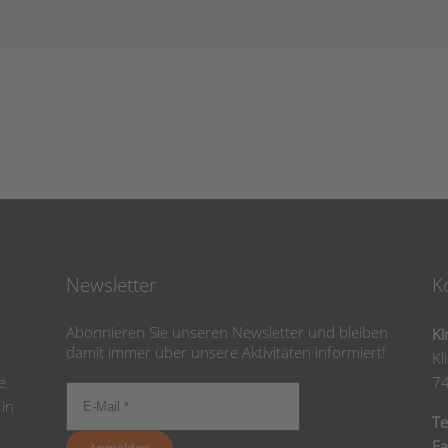
Newsletter
K
Abonnieren Sie unseren Newsletter und bleiben
Ki
damit immer über unsere Aktivitäten informiert!
Kl
e
7
 in
Te
Fa