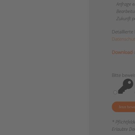
Anfrage e
Bearbeitun
Zukunft p
Detailliert
Datenschut
Download
d
Bitte bewei
* Pflichtfel
Erlaubte Da