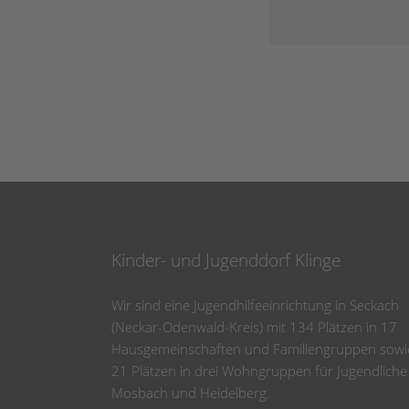
Kinder- und Jugenddorf Klinge
Wir sind eine Jugendhilfeeinrichtung in Seckach
(Neckar-Odenwald-Kreis) mit 134 Plätzen in 17
Hausgemeinschaften und Familiengruppen sowi
21 Plätzen in drei Wohngruppen für Jugendliche
Mosbach und Heidelberg.