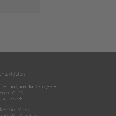
ontaktdaten
nder- und Jugenddorf Klinge e. V.
ingestraße 30
4743 Seckach
l:
+49 62 92 78 0
x:
+49 62 92 78 200