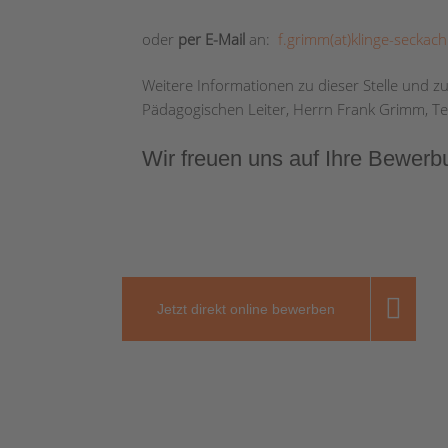
oder
per E-Mail
an:
f.grimm(at)klinge-seckach
Weitere Informationen zu dieser Stelle und 
Pädagogischen Leiter, Herrn Frank Grimm, Te
Wir freuen uns auf Ihre Bewerb
Jetzt direkt online bewerben