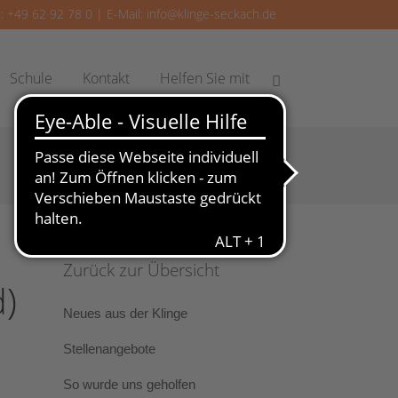
: +49 62 92 78 0 | E-Mail:
info@klinge-seckach.de
Schule
Kontakt
Helfen Sie mit
Zurück zur Übersicht
)
Neues aus der Klinge
Stellenangebote
So wurde uns geholfen