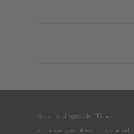
Kinder- und Jugenddorf Klinge
Wir sind eine Jugendhilfeeinrichtung in Seckach