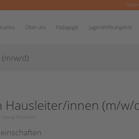
Telefon
tuelles
Über uns
Pädagogik
Jugendhilfeangebot
 (m/w/d)
 Hausleiter/innen (m/w/d
n
Georg Parstorfer
meinschaften