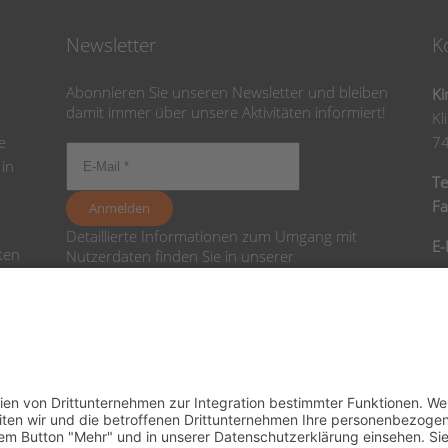
Newsletter
K
Abonnieren Sie unseren Newsletter und bleiben
Ki
damit immer über unsere Aktivitäten informiert!
Kl
e
7
 in
Te
Fa
Detaillierte Informationen zum Umgang mit
E-
ten
Nutzerdaten finden Sie in unserer
Datenschutzerklärung
.
en
Ba
nd
Sp
I
B