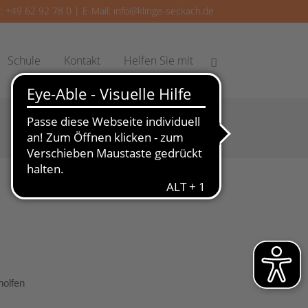
: +49 62 92 78 0 | E-Mail:
info@klinge-seckach.de
Schule
Kontakt
Helfen Sie mit
holfen