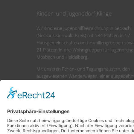
Kinder- und Jugenddorf Klinge
Wir sind eine Jugendhilfeeinrichtung in Seckach
(Neckar-Odenwald-Kreis) mit 134 Plätzen in 17
Hausgemeinschaften und Familiengruppen sowi
21 Plätzen in drei Wohngruppen für Jugendliche
Mosbach und Heidelberg.
Mit unseren Ferien- und Tagungshäusern, den
ausgewiesenen Wanderwegen, einer ausgedehn
Spiellandschaft und weiteren Freizeiteinrichtung
sind wir zudem ein tolles Ausflugsziel für Jung u
Alt.