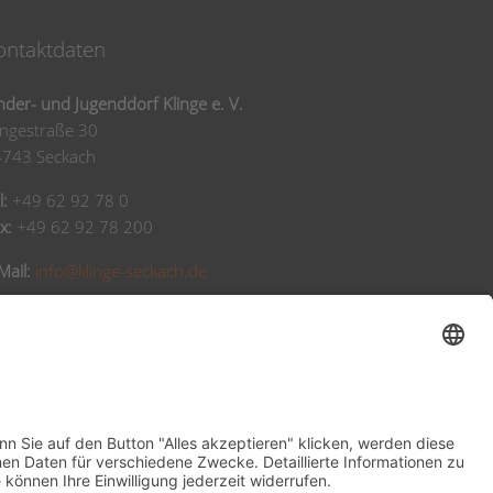
ontaktdaten
nder- und Jugenddorf Klinge e. V.
ingestraße 30
4743 Seckach
l:
+49 62 92 78 0
x:
+49 62 92 78 200
Mail:
info@klinge-seckach.de
nkverbindung
arkasse Neckartal-Odenwald
BAN: DE63 6745 0048 0004 2031 39
IC: SOLADES1MOS