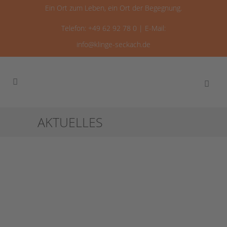
Ein Ort zum Leben, ein Ort der Begegnung.
Telefon: +49 62 92 78 0 | E-Mail:
info@klinge-seckach.de
AKTUELLES
Klingewallfahrt 2025
Die alljährliche Wallfahrt führte die
Dorfgemeinschaft in diesem Jahr wieder
auf drei unterschiedlichen Strecken aus
der Klinge in die Klinge...
05 Mai, 2025