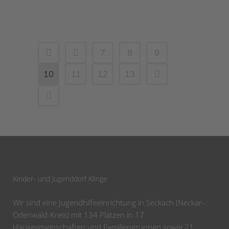
06 Februar, 2025
7
8
9
10
11
12
13
Kinder- und Jugenddorf Klinge
Wir sind eine Jugendhilfeeinrichtung in Seckach (Neckar-
Odenwald-Kreis) mit 134 Plätzen in 17
Hausgemeinschaften und Familiengruppen sowie 21