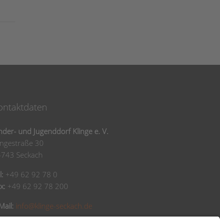
ontaktdaten
nder- und Jugenddorf Klinge e. V.
ingestraße 30
4743 Seckach
l:
+49 62 92 78 0
x:
+49 62 92 78 200
Mail:
info@klinge-seckach.de