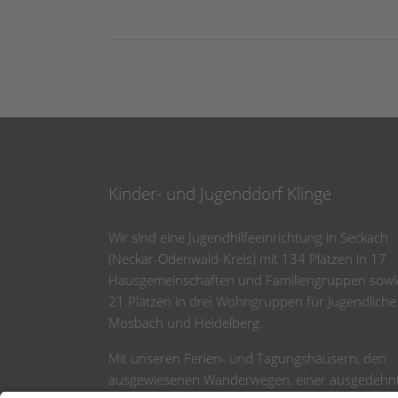
Kinder- und Jugenddorf Klinge
Wir sind eine Jugendhilfeeinrichtung in Seckach
(Neckar-Odenwald-Kreis) mit 134 Plätzen in 17
Hausgemeinschaften und Familiengruppen sowi
21 Plätzen in drei Wohngruppen für Jugendliche
Mosbach und Heidelberg.
Mit unseren Ferien- und Tagungshäusern, den
ausgewiesenen Wanderwegen, einer ausgedehn