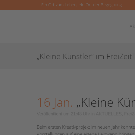
Ein Ort zum Leben, ein Ort der Begegnung.
Ak
„Kleine Künstler“ im FreiZeitT
16 Jan.
„Kleine Kün
Veröffentlicht um 21:48 Uhr
in
AKTUELLES
,
FreiZe
Beim ersten Kreativprojekt im neuen Jahr konnte
Vorstellungen auf eine eigene Leinwand bringen