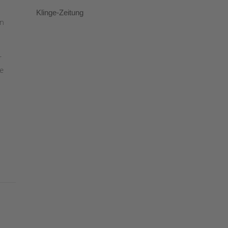
Klinge-Zeitung
en
r
e