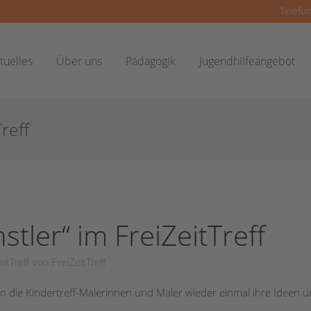
Telefon
tuelles
Über uns
Pädagogik
Jugendhilfeangebot
reff
stler“ im FreiZeitTreff
itTreff
von
FreiZeitTreff
n die Kindertreff-Malerinnen und Maler wieder einmal ihre Ideen 
.