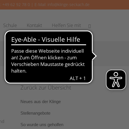
: +49 62 92 78 0 | E-Mail:
info@klinge-seckach.de
Schule
Kontakt
Helfen Sie mit
Zurück zur Übersicht
Neues aus der Klinge
Stellenangebote
und
So wurde uns geholfen