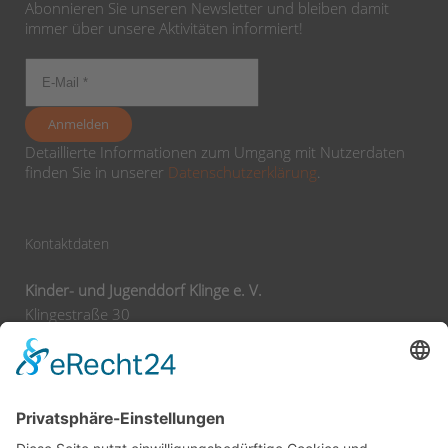
Abonnieren Sie unseren Newsletter und bleiben damit
immer über unsere Aktivitäten informiert!
Detaillierte Informationen zum Umgang mit Nutzerdaten
finden Sie in unserer
Datenschutzerklärung
.
Kontaktdaten
Kinder- und Jugenddorf Klinge e. V.
Klingestraße 30
74743 Seckach
Tel:
+49 62 92 78 0
Fax:
+49 62 92 78 200
E-Mail:
info@klinge-seckach.de