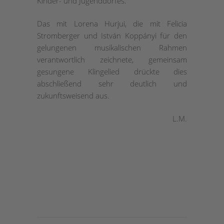
Kinder- und Jugenddorfes.
Das mit Lorena Hurjui, die mit Felicia
Stromberger und István Koppányi für den
gelungenen musikalischen Rahmen
verantwortlich zeichnete, gemeinsam
gesungene Klingelied drückte dies
abschließend sehr deutlich und
zukunftsweisend aus.
L.M.