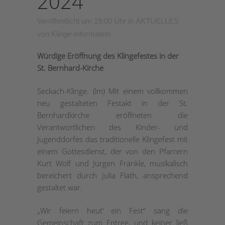
2024
Veröffentlicht um 19:00 Uhr
in
AKTUELLES
von
Klinge-Information
Würdige Eröffnung des Klingefestes in der
St. Bernhard-Kirche
Seckach-Klinge. (lm) Mit einem vollkommen
neu gestalteten Festakt in der St.
Bernhardkirche eröffneten die
Verantwortlichen des Kinder- und
Jugenddorfes das traditionelle Klingefest mit
einem Gottesdienst, der von den Pfarrern
Kurt Wolf und Jürgen Fränkle, musikalisch
bereichert durch Julia Flath, ansprechend
gestaltet war.
„Wir feiern heut‘ ein Fest“ sang die
Gemeinschaft zum Entree, und keiner ließ