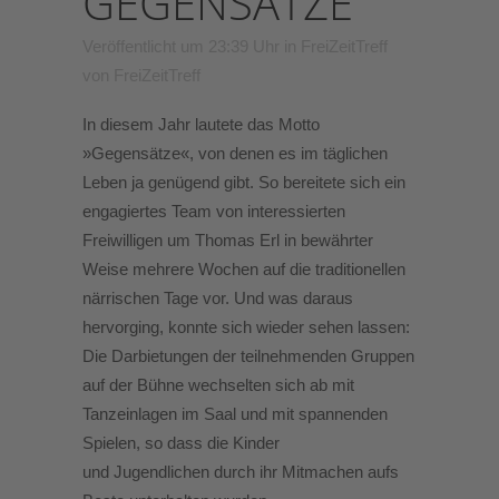
GEGENSÄTZE
Veröffentlicht um 23:39 Uhr
in
FreiZeitTreff
von
FreiZeitTreff
In diesem Jahr lautete das Motto
»Gegensätze«, von denen es im täglichen
Leben ja genügend gibt. So bereitete sich ein
engagiertes Team von interessierten
Freiwilligen um Thomas Erl in bewährter
Weise mehrere Wochen auf die traditionellen
närrischen Tage vor. Und was daraus
hervorging, konnte sich wieder sehen lassen:
Die Darbietungen der teilnehmenden Gruppen
auf der Bühne wechselten sich ab mit
Tanzeinlagen im Saal und mit spannenden
Spielen, so dass die Kinder
und Jugendlichen durch ihr Mitmachen aufs