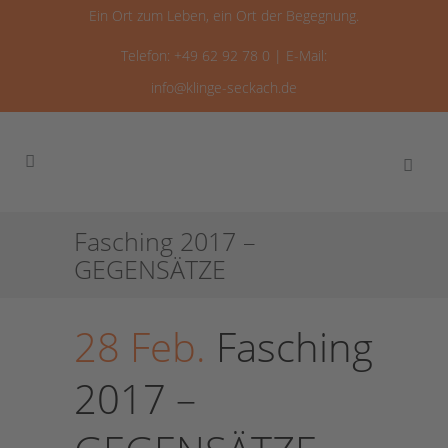
Ein Ort zum Leben, ein Ort der Begegnung.
Telefon: +49 62 92 78 0 | E-Mail:
info@klinge-seckach.de
Fasching 2017 –
GEGENSÄTZE
28 Feb.
Fasching
2017 –