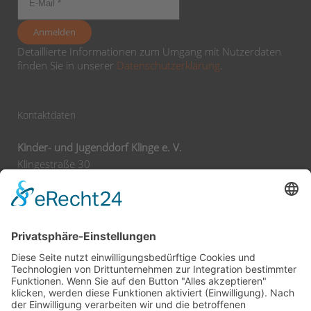
Detaillierte Informationen zum Umgang mit Nutzerdaten
finden Sie in unserer
Datenschutzerklärung
.
Kontaktdaten
Kinder- und Jugenddorf Klinge e. V.
Klingestraße 30
74743 Seckach
Tel:
+49 62 92 78 0
Fax:
+49 62 92 78 200
E-Mail:
info@klinge-seckach.de
Bankverbindung
Sparkasse Neckartal-Odenwald