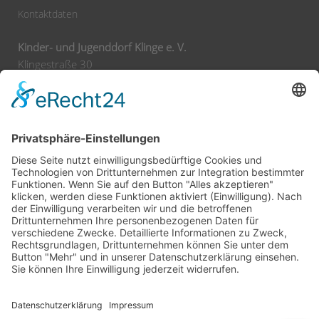
Kontaktdaten
Kinder- und Jugenddorf Klinge e. V.
Klingestraße 30
74743 Seckach
Tel:
+49 62 92 78 0
Fax:
+49 62 92 78 200
E-Mail:
info@klinge-seckach.de
Bankverbindung
Sparkasse Neckartal-Odenwald
IBAN: DE63 6745 0048 0004 2031 39
BIC: SOLADES1MOS