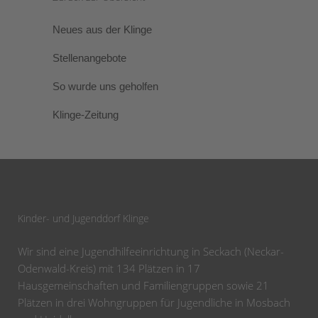
Neues aus der Klinge
Stellenangebote
So wurde uns geholfen
Klinge-Zeitung
Kinder- und Jugenddorf Klinge
Wir sind eine Jugendhilfeeinrichtung in Seckach (Neckar-
Odenwald-Kreis) mit 134 Plätzen in 17
Hausgemeinschaften und Familiengruppen sowie 21
Plätzen in drei Wohngruppen für Jugendliche in Mosbach