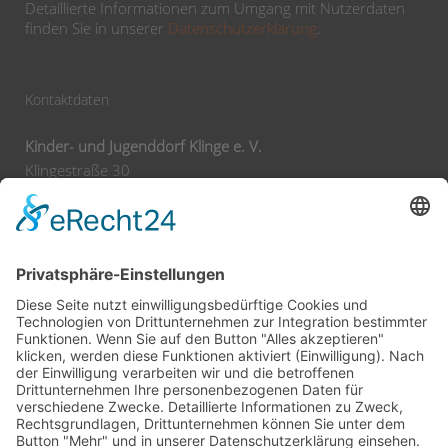
Detaillierte Informationen zum Umgang mit Nutzerdaten
finden Sie in unserer
Datenschutzerklärung
.
Kontaktdaten
Kinder- und Jugenddorf Klinge e. V.
Klingestraße 30
74743 Seckach
Tel:
+49 62 92 78 0
Fax:
+49 62 92 78 200
E-Mail:
info@klinge-seckach.de
Bankverbindung
Sparkasse Neckartal-Odenwald
IBAN: DE63 6745 0048 0004 2031 39
BIC: SOLADES1MOS