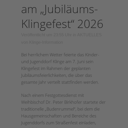
am „Jubiläums-
Klingefest“ 2026
Veröffentlicht um 23:55 Uhr
in
AKTUELLES
von
Klinge-Information
Bei herrlichem Wetter feierte das Kinder-
und Jugenddorf Klinge am 7. Juni sein
Klingefest im Rahmen der geplanten
Jubiläumsfeierlichkeiten, die über das
gesamte Jahr verteilt stattfinden werden.
Nach einem Festgottesdienst mit
Weihbischof Dr. Peter Birkhofer startete der
traditionelle „Budenrummel“, bei dem die
Hausgemeinschaften und Bereiche des
Jugenddorfs zum Straßenfest einladen,