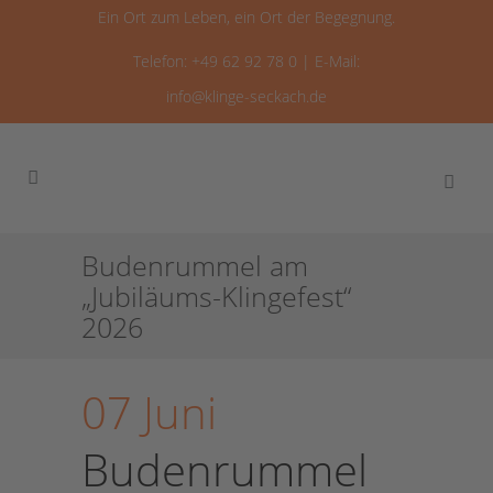
Ein Ort zum Leben, ein Ort der Begegnung.
Telefon: +49 62 92 78 0 | E-Mail:
info@klinge-seckach.de
Budenrummel am
„Jubiläums-Klingefest“
2026
07 Juni
Budenrummel