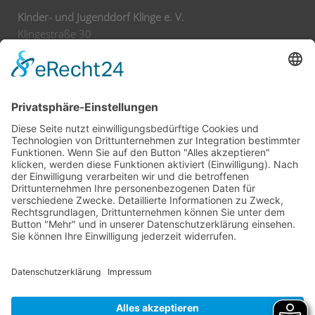
Kinder- und Jugenddorf Klinge e. V.
Klingestraße 30
74743 Seckach
Tel:
+49 62 92 78 0
Fax:
+49 62 92 78 200
E-Mail:
info@klinge-seckach.de
Bankverbindung
Sparkasse Neckartal-Odenwald
IBAN: DE63 6745 0048 0004 2031 39
BIC: SOLADES1MOS