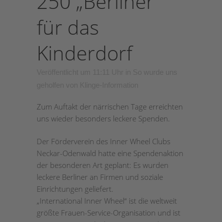
250 „Berliner“
für das
Kinderdorf
Veröffentlicht um 11:11 Uhr
in
So wurde uns
geholfen
von
Klinge-Information
Zum Auftakt der närrischen Tage erreichten
uns wieder besonders leckere Spenden.
Der Förderverein des Inner Wheel Clubs
Neckar-Odenwald hatte eine Spendenaktion
der besonderen Art geplant: Es wurden
leckere Berliner an Firmen und soziale
Einrichtungen geliefert.
„International Inner Wheel“ ist die weltweit
größte Frauen-Service-Organisation und ist