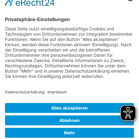
Tel:
+49 62 92 78 0
Fax:
+49 62 92 78 200
E-Mail:
info@klinge-seckach.de
Bankverbindung
Sparkasse Neckartal-Odenwald
IBAN: DE63 6745 0048 0004 2031 39
BIC: SOLADES1MOS
© 2024
Systemhaus JOAM
Datenschutzerklärung
Impressum