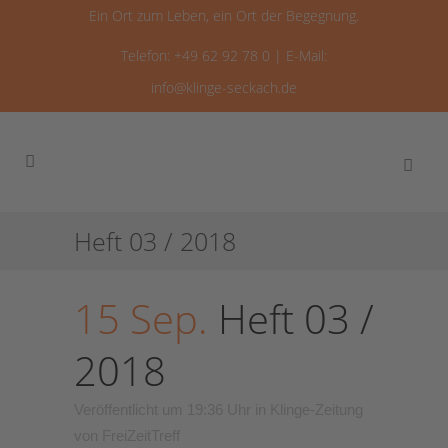
Ein Ort zum Leben, ein Ort der Begegnung.
Telefon: +49 62 92 78 0 | E-Mail:
info@klinge-seckach.de
Heft 03 / 2018
15 Sep.
Heft 03 /
2018
Veröffentlicht um 19:36 Uhr
in
Klinge-Zeitung
von
FreiZeitTreff