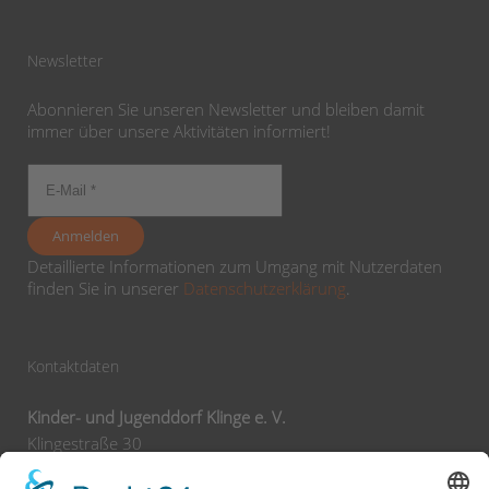
Newsletter
Abonnieren Sie unseren Newsletter und bleiben damit
immer über unsere Aktivitäten informiert!
Detaillierte Informationen zum Umgang mit Nutzerdaten
finden Sie in unserer
Datenschutzerklärung
.
Kontaktdaten
Kinder- und Jugenddorf Klinge e. V.
Klingestraße 30
74743 Seckach