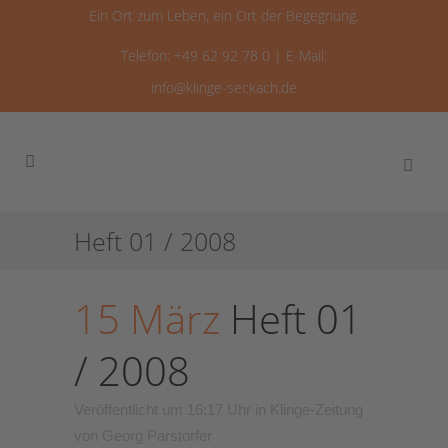
Ein Ort zum Leben, ein Ort der Begegnung.
Telefon: +49 62 92 78 0 | E-Mail:
info@klinge-seckach.de
Heft 01 / 2008
15 März
Heft 01
/ 2008
Veröffentlicht um 16:17 Uhr
in
Klinge-Zeitung
von
Georg Parstorfer