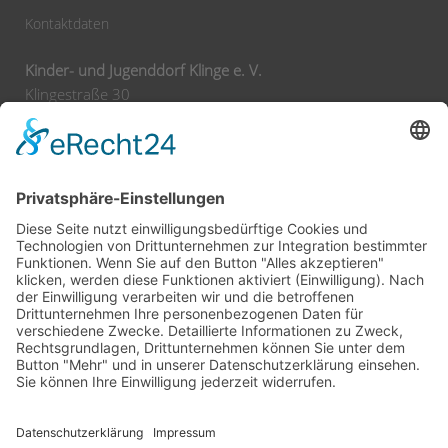
Kontaktdaten
Kinder- und Jugenddorf Klinge e. V.
Klingestraße 30
74743 Seckach
Tel:
+49 62 92 78 0
Fax:
+49 62 92 78 200
E-Mail:
info@klinge-seckach.de
Bankverbindung
Sparkasse Neckartal-Odenwald
IBAN: DE63 6745 0048 0004 2031 39
BIC: SOLADES1MOS