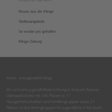
Neues aus der Klinge
Stellenangebote
So wurde uns geholfen
Klinge-Zeitung
Kinder- und Jugenddorf Klinge
Wir sind eine Jugendhilfeeinrichtung in Seckach (Neckar-
Odenwald-Kreis) mit 134 Plätzen in 17
Hausgemeinschaften und Familiengruppen sowie 21
Plätzen in drei Wohngruppen für Jugendliche in Mosbach