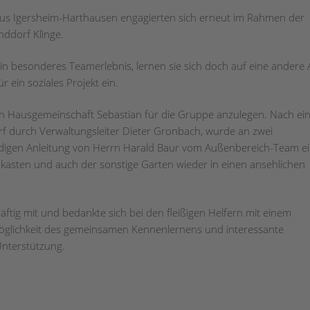
us Igersheim-Harthausen engagierten sich erneut im Rahmen der
nddorf Klinge.
in besonderes Teamerlebnis, lernen sie sich doch auf eine andere 
ein soziales Projekt ein.
en Hausgemeinschaft Sebastian für die Gruppe anzulegen. Nach ei
f durch Verwaltungsleiter Dieter Gronbach, wurde an zwei
digen Anleitung von Herrn Harald Baur vom Außenbereich-Team e
asten und auch der sonstige Garten wieder in einen ansehlichen
räftig mit und bedankte sich bei den fleißigen Helfern mit einem
öglichkeit des gemeinsamen Kennenlernens und interessante
Unterstützung.