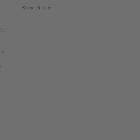
Klinge-Zeitung
Art
ner
in