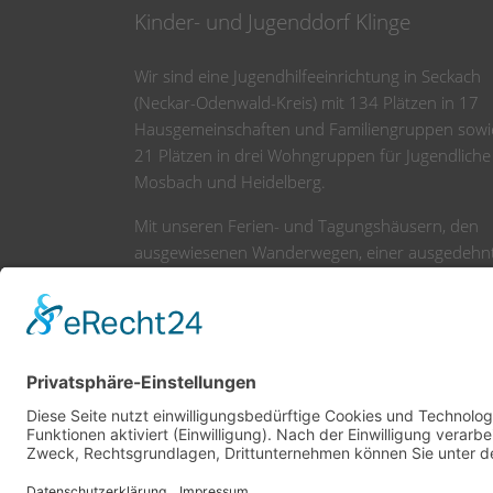
Kinder- und Jugenddorf Klinge
Wir sind eine Jugendhilfeeinrichtung in Seckach
(Neckar-Odenwald-Kreis) mit 134 Plätzen in 17
Hausgemeinschaften und Familiengruppen sowi
21 Plätzen in drei Wohngruppen für Jugendliche
Mosbach und Heidelberg.
Mit unseren Ferien- und Tagungshäusern, den
ausgewiesenen Wanderwegen, einer ausgedehn
Spiellandschaft und weiteren Freizeiteinrichtung
sind wir zudem ein tolles Ausflugsziel für Jung u
Alt.