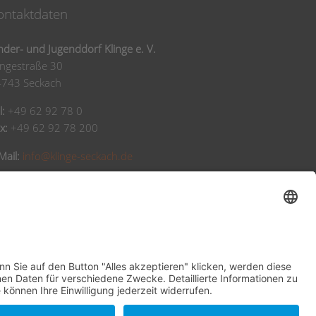
ontaktdaten
nder- und Jugenddorf Klinge e. V.
ingestraße 30
4743 Seckach
l:
+49 62 92 78 0
x:
+49 62 92 78 200
Mail:
info@klinge-seckach.de
nkverbindung
arkasse Neckartal-Odenwald
BAN: DE63 6745 0048 0004 2031 39
IC: SOLADES1MOS