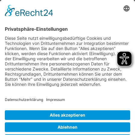
Detaillierte Informationen zum Umgang mit Nutzerdaten
finden Sie in unserer
Datenschutzerklärung
.
Kontaktdaten
Kinder- und Jugenddorf Klinge e. V.
Klingestraße 30
74743 Seckach
Tel:
+49 62 92 78 0
Fax:
+49 62 92 78 200
E-Mail:
info@klinge-seckach.de
Bankverbindung