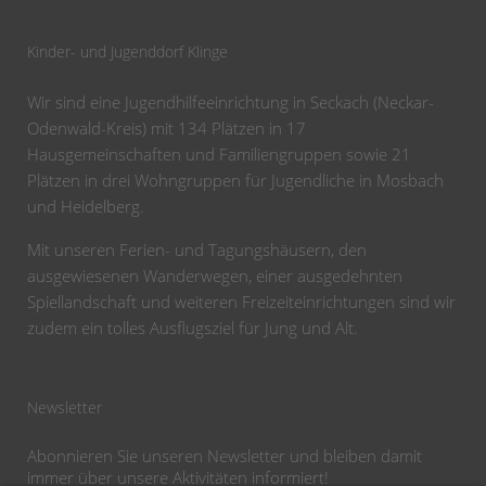
überreicht
Straßenverkehr
soziales
CA-
und
den
Riders“
Firma
für
1000
Projekt
Bank
Häkelsp
Kinderga
Kinder- und Jugenddorf Klinge
„Mann
den
Euro
Heilbron
und
„Gipfelstürmer“
Wir sind eine Jugendhilfeeinrichtung in Seckach (Neckar-
Schröder“
im
Odenwald-Kreis) mit 134 Plätzen in 17
Jugenddorf
Hausgemeinschaften und Familiengruppen sowie 21
Klinge
Plätzen in drei Wohngruppen für Jugendliche in Mosbach
und Heidelberg.
Mit unseren Ferien- und Tagungshäusern, den
ausgewiesenen Wanderwegen, einer ausgedehnten
Spiellandschaft und weiteren Freizeiteinrichtungen sind wir
zudem ein tolles Ausflugsziel für Jung und Alt.
Newsletter
Abonnieren Sie unseren Newsletter und bleiben damit
immer über unsere Aktivitäten informiert!