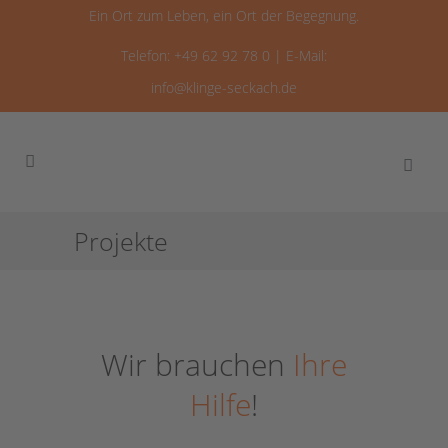
Ein Ort zum Leben, ein Ort der Begegnung.
Telefon: +49 62 92 78 0 | E-Mail:
info@klinge-seckach.de
Projekte
Wir brauchen
Ihre
Hilfe
!