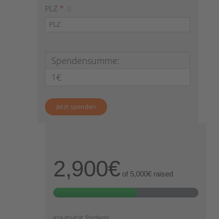
PLZ
*
Spendensumme:
1€
2,900€
of
5,000€
raised
Kreativität fördern!